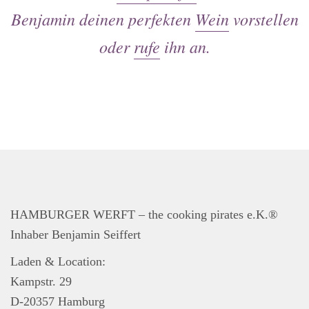
Events
Benjamin deinen perfekten
Wein
vorstellen
Kontakt
oder
rufe
ihn an.
Impressum
Widerrufsbelehrung
AGB
Datenschutzerklärung
HAMBURGER WERFT – the cooking pirates e.K.®
Inhaber Benjamin Seiffert
Laden & Location:
Kampstr. 29
D-20357 Hamburg