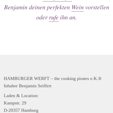
Events
Benjamin deinen perfekten
Wein
vorstellen
Kontakt
oder
rufe
ihn an.
Impressum
Widerrufsbelehrung
AGB
Datenschutzerklärung
HAMBURGER WERFT – the cooking pirates e.K.®
Inhaber Benjamin Seiffert
Laden & Location:
Kampstr. 29
D-20357 Hamburg