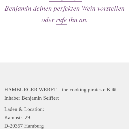
Events
Benjamin deinen perfekten
Wein
vorstellen
Kontakt
oder
rufe
ihn an.
Impressum
Widerrufsbelehrung
AGB
Datenschutzerklärung
HAMBURGER WERFT – the cooking pirates e.K.®
Inhaber Benjamin Seiffert
Laden & Location:
Kampstr. 29
D-20357 Hamburg